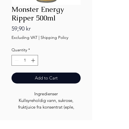
Monster Energy
Ripper 500ml
Price
59,90 kr
Excluding VAT
|
Shipping Policy
Quantity
*
Add to Cart
Ingredienser
Kullsyreholdig vann, sukrose,
fruktjuice fra konsentrat (eple,
guava, pasjonsfrukt, pasjonsfrukt,
ananas, appelsin, sitron), glukose-
fruktosesirup, smakstilsetning, taurin